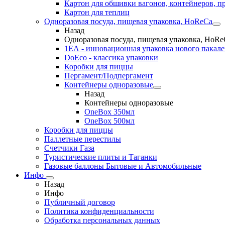
Картон для обшивки вагонов, контейнеров, п
Картон для теплиц
Одноразовая посуда, пищевая упаковка, HoReCa
Назад
Одноразовая посуда, пищевая упаковка, HoRe
1ЕА - инновационная упаковка нового пакал
DoEco - классика упаковки
Коробки для пиццы
Пергамент/Подпергамент
Контейнеры одноразовые
Назад
Контейнеры одноразовые
OneBox 350мл
OneBox 500мл
Коробки для пиццы
Паллетные перестилы
Счетчики Газа
Туристические плиты и Таганки
Газовые баллоны Бытовые и Автомобильные
Инфо
Назад
Инфо
Публичный договор
Политика конфиденциальности
Обработка персональных данных