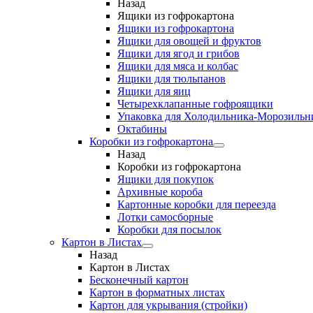
Назад
Ящики из гофрокартона
Ящики из гофрокартона
Ящики для овощей и фруктов
Ящики для ягод и грибов
Ящики для мяса и колбас
Ящики для тюльпанов
Ящики для яиц
Четырехклапанные гофроящики
Упаковка для Холодильника-Морозильн
Октабины
Коробки из гофрокартона
Назад
Коробки из гофрокартона
Ящики для покупок
Архивные короба
Картонные коробки для переезда
Лотки самосборные
Коробки для посылок
Картон в Листах
Назад
Картон в Листах
Бесконечный картон
Картон в форматных листах
Картон для укрывания (стройки)