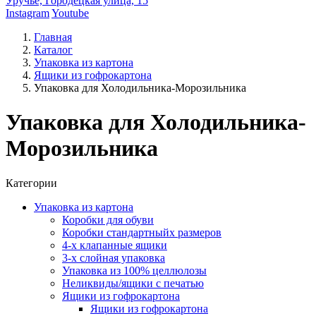
Уручье, Городецкая улица, 15
Instagram
Youtube
Главная
Каталог
Упаковка из картона
Ящики из гофрокартона
Упаковка для Холодильника-Морозильника
Упаковка для Холодильника-
Морозильника
Категории
Упаковка из картона
Коробки для обуви
Коробки стандартныйх размеров
4-х клапанные ящики
3-х слойная упаковка
Упаковка из 100% целлюлозы
Неликвиды/ящики с печатью
Ящики из гофрокартона
Ящики из гофрокартона