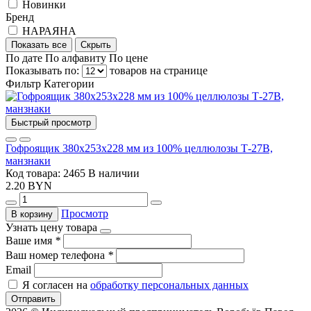
Новинки
Бренд
НАРАЯНА
Показать все
Скрыть
По дате
По алфавиту
По цене
Показывать по:
товаров на странице
Фильтр
Категории
Быстрый просмотр
Гофроящик 380х253х228 мм из 100% целлюлозы Т-27В,
манзнаки
Код товара: 2465
В наличии
2.20 BYN
Просмотр
В корзину
Узнать цену товара
Ваше имя
*
Ваш номер телефона
*
Email
Я согласен на
обработку персональных данных
Отправить