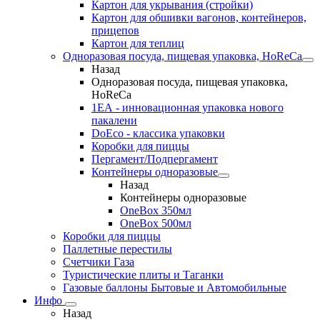
Картон для укрывания (стройки)
Картон для обшивки вагонов, контейнеров,
прицепов
Картон для теплиц
Одноразовая посуда, пищевая упаковка, HoReCa
Назад
Одноразовая посуда, пищевая упаковка,
HoReCa
1ЕА - инновационная упаковка нового
пакалени
DoEco - классика упаковки
Коробки для пиццы
Пергамент/Подпергамент
Контейнеры одноразовые
Назад
Контейнеры одноразовые
OneBox 350мл
OneBox 500мл
Коробки для пиццы
Паллетные перестилы
Счетчики Газа
Туристические плиты и Таганки
Газовые баллоны Бытовые и Автомобильные
Инфо
Назад