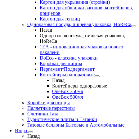
Картон для укрывания (стройки)
Картон для обшивки вагонов, контейнеров,
прицепов
Картон для теплиц
Одноразовая посуда, пищевая упаковка, HoReCa
Назад
Одноразовая посуда, пищевая упаковка,
HoReCa
1ЕА - инновационная упаковка нового
пакалени
DoEco - классика упаковки
Коробки для пиццы
Пергамент/Подпергамент
Контейнеры одноразовые
Назад
Контейнеры одноразовые
OneBox 350мл
OneBox 500мл
Коробки для пиццы
Паллетные перестилы
Счетчики Газа
Туристические плиты и Таганки
Газовые баллоны Бытовые и Автомобильные
Инфо
Назад