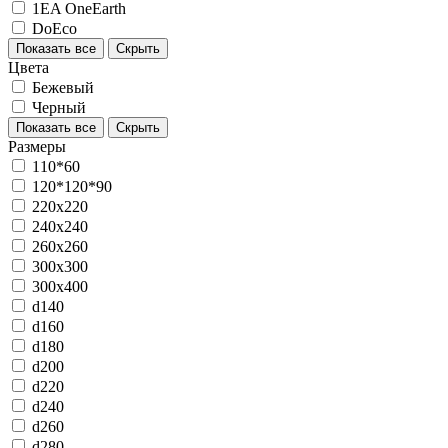
1EA OneEarth
DoEco
Показать все
Скрыть
Цвета
Бежевый
Черный
Показать все
Скрыть
Размеры
110*60
120*120*90
220х220
240х240
260х260
300х300
300х400
d140
d160
d180
d200
d220
d240
d260
d280