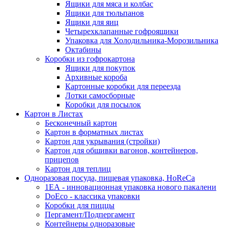
Ящики для мяса и колбас
Ящики для тюльпанов
Ящики для яиц
Четырехклапанные гофроящики
Упаковка для Холодильника-Морозильника
Октабины
Коробки из гофрокартона
Ящики для покупок
Архивные короба
Картонные коробки для переезда
Лотки самосборные
Коробки для посылок
Картон в Листах
Бесконечный картон
Картон в форматных листах
Картон для укрывания (стройки)
Картон для обшивки вагонов, контейнеров,
прицепов
Картон для теплиц
Одноразовая посуда, пищевая упаковка, HoReCa
1ЕА - инновационная упаковка нового пакалени
DoEco - классика упаковки
Коробки для пиццы
Пергамент/Подпергамент
Контейнеры одноразовые