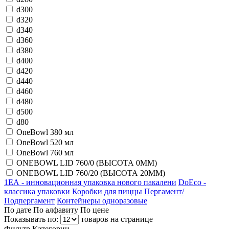
d300
d320
d340
d360
d380
d400
d420
d440
d460
d480
d500
d80
OneBowl 380 мл
OneBowl 520 мл
OneBowl 760 мл
ONEBOWL LID 760/0 (ВЫСОТА 0ММ)
ONEBOWL LID 760/20 (ВЫСОТА 20ММ)
1ЕА - инновационная упаковка нового пакалени
DoEco -
классика упаковки
Коробки для пиццы
Пергамент/
Подпергамент
Контейнеры одноразовые
По дате
По алфавиту
По цене
Показывать по:
товаров на странице
Фильтр
Категории